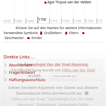
Agie Thijsse van der Velden
1700
1670
1680
1690
1710
1720
1730
1740
1750
Klicken Sie auf den Namen für weitere Informationen.
Verwendete Symbole:
Großeltern
Eltern
Geschwister
Kinder
Direkte Links ...
Die
Genealogie Van der Voet-Hooning
-
Abonnement
Veröffentlichung wurde von
Hilko van der Voet
Frage/Antwort
erstellt.
nimm Kontakt auf
Haftungsausschluss
Geben Sie beim Kopieren von Daten aus diesem
Stammbaum bitte die Herkunft an:
Hilko van der Voet, "Genealogie Van der Voet-
Hooning", Datenbank,
Genealogie Online