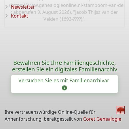
(
https://www.genealogieonline.nl/stamboom-van-der-
Newsletter
: abgerufen 9. August 2026), "Jacob Thijsz van der
Kontakt
Velden (1693-????)".
Bewahren Sie Ihre Familiengeschichte,
erstellen Sie ein digitales Familienarchiv
Versuchen Sie es mit Familienarchivar
Ihre vertrauenswürdige Online-Quelle für
Ahnenforschung, bereitgestellt von
Coret Genealogie