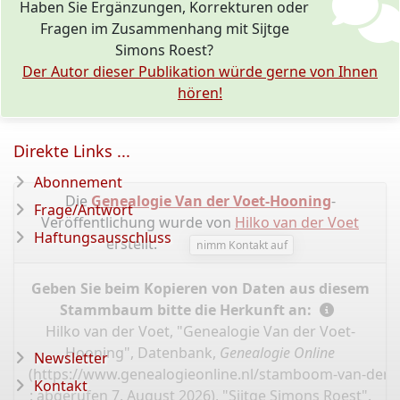
Haben Sie Ergänzungen, Korrekturen oder
Fragen im Zusammenhang mit Sijtge
Simons Roest?
Der Autor dieser Publikation würde gerne von Ihnen
hören!
Direkte Links ...
Abonnement
Die
Genealogie Van der Voet-Hooning
-
Frage/Antwort
Veröffentlichung wurde von
Hilko van der Voet
Haftungsausschluss
erstellt.
nimm Kontakt auf
Geben Sie beim Kopieren von Daten aus diesem
Stammbaum bitte die Herkunft an:
Hilko van der Voet, "Genealogie Van der Voet-
Hooning", Datenbank,
Genealogie Online
Newsletter
(
https://www.genealogieonline.nl/stamboom-van-der-
Kontakt
: abgerufen 7. August 2026), "Sijtge Simons Roest".