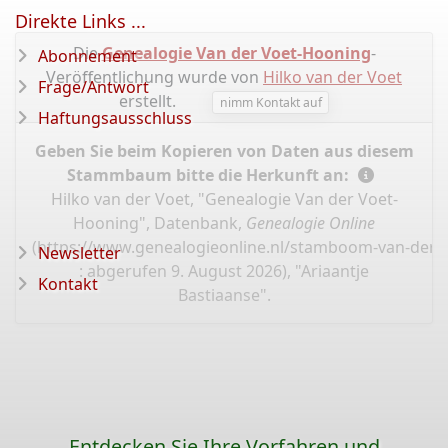
Direkte Links ...
Die
Genealogie Van der Voet-Hooning
-
Abonnement
Veröffentlichung wurde von
Hilko van der Voet
Frage/Antwort
erstellt.
nimm Kontakt auf
Haftungsausschluss
Geben Sie beim Kopieren von Daten aus diesem
Stammbaum bitte die Herkunft an:
Hilko van der Voet, "Genealogie Van der Voet-
Hooning", Datenbank,
Genealogie Online
(
https://www.genealogieonline.nl/stamboom-van-der-
Newsletter
: abgerufen 9. August 2026), "Ariaantje
Kontakt
Bastiaanse".
Entdecken Sie Ihre Vorfahren und