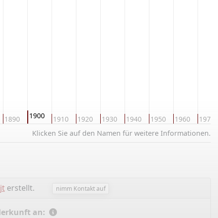
1900
1890
1910
1920
1930
1940
1950
1960
1970
Klicken Sie auf den Namen für weitere Informationen.
jt
erstellt.
nimm Kontakt auf
Herkunft an: