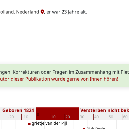
Holland, Nederland
, er war 23 Jahre alt.
ngen, Korrekturen oder Fragen im Zusammenhang mit Piet
utor dieser Publikation würde gerne von Ihnen hören!
Geboren 1824
Versterben nicht be
0
-20
-10
10
20
30
40
50
60
grietje van der Pijl
Dirk Bode