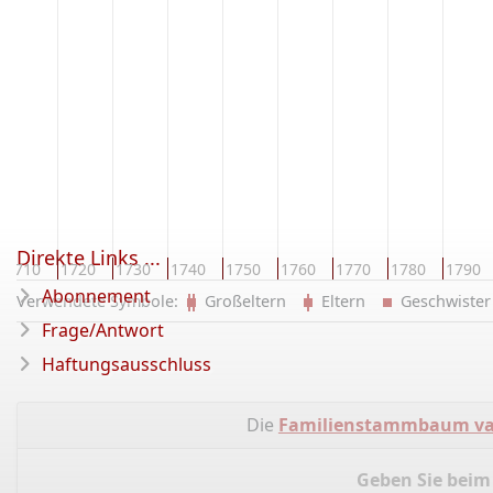
Direkte Links ...
1710
1720
1730
1740
1750
1760
1770
1780
1790
Abonnement
Verwendete Symbole:
Großeltern
Eltern
Geschwist
Frage/Antwort
Haftungsausschluss
Die
Familienstammbaum van
Geben Sie beim