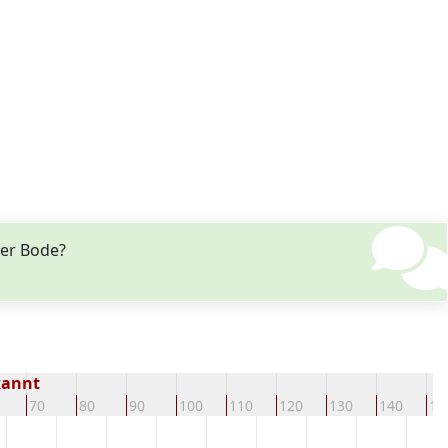
er Bode?
kannt
70
80
90
100
110
120
130
140
15