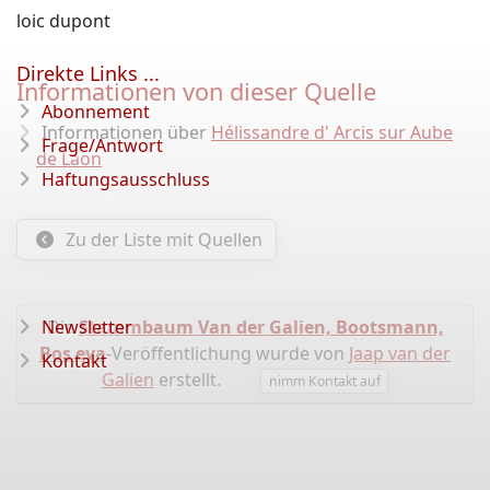
loic dupont
Direkte Links ...
Informationen von dieser Quelle
Abonnement
Informationen über
Hélissandre d' Arcis sur Aube
Frage/Antwort
de Laon
Haftungsausschluss
Zu der Liste mit Quellen
Newsletter
Die
Stammbaum Van der Galien, Bootsmann,
Bos eva
-Veröffentlichung wurde von
Jaap van der
Kontakt
Galien
erstellt.
nimm Kontakt auf