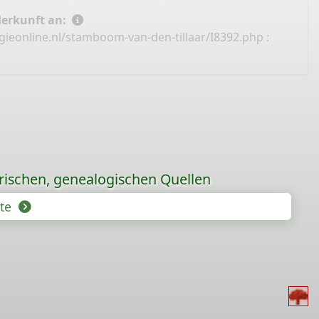
Herkunft an:
ieonline.nl/stamboom-van-den-tillaar/I8392.php
:
orischen, genealogischen Quellen
hte