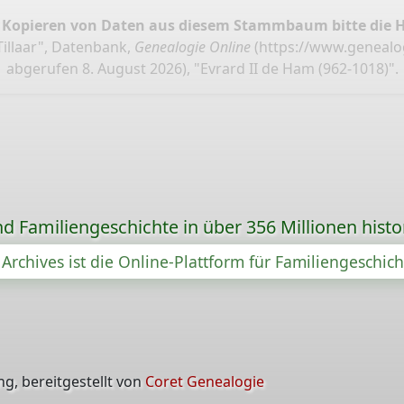
 Kopieren von Daten aus diesem Stammbaum bitte die 
illaar", Datenbank,
Genealogie Online
(
https://www.genealog
abgerufen 8. August 2026), "Evrard II de Ham (962-1018)".
d Familiengeschichte in über 356 Millionen hist
Archives ist die Online-Plattform für Familiengeschic
g, bereitgestellt von
Coret Genealogie