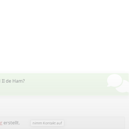
 II de Ham?
ar
erstellt.
nimm Kontakt auf