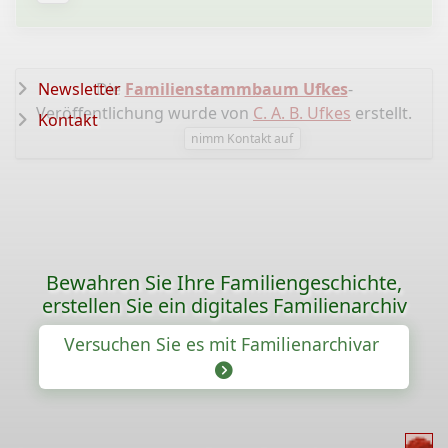
Newsletter
Die
Familienstammbaum Ufkes
-
Veröffentlichung wurde von
C. A. B. Ufkes
erstellt.
Kontakt
nimm Kontakt auf
Bewahren Sie Ihre Familiengeschichte,
erstellen Sie ein digitales Familienarchiv
Versuchen Sie es mit Familienarchivar