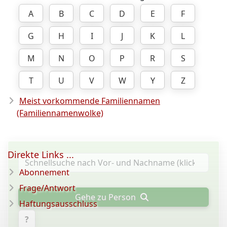
A
B
C
D
E
F
G
H
I
J
K
L
M
N
O
P
R
S
T
U
V
W
Y
Z
Meist vorkommende Familiennamen
(Familiennamenwolke)
Direkte Links ...
Abonnement
Frage/Antwort
Gehe zu Person
Haftungsausschluss
?