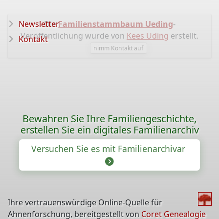
Newsletter
Die
Familienstammbaum Ueding
-
Veröffentlichung wurde von
Kees Uding
erstellt.
Kontakt
nimm Kontakt auf
Bewahren Sie Ihre Familiengeschichte,
erstellen Sie ein digitales Familienarchiv
Versuchen Sie es mit Familienarchivar
Ihre vertrauenswürdige Online-Quelle für
Ahnenforschung, bereitgestellt von
Coret Genealogie