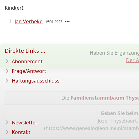
Kind(er):
Jan Verbeke
1501-????
Direkte Links ...
Haben Sie Ergänzun
Der A
Abonnement
Frage/Antwort
Haftungsausschluss
Die
Familienstammbaum Thyse
Geben Sie beim
Jozef Thysebaer
Newsletter
(
https://www.genealogieonline.nl/stam
Kontakt