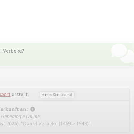
l Verbeke?
baert
erstellt.
nimm Kontakt auf
Herkunft an:
,
Genealogie Online
st 2026), "Daniel Verbeke (1469-> 1543)".