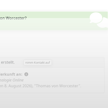
on Worcester?
r
erstellt.
nimm Kontakt auf
Herkunft an:
alogie Online
en 8. August 2026), "Thomas von Worcester".