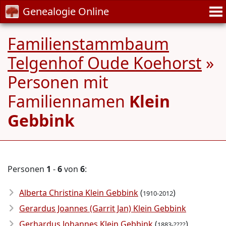
Genealogie Online
Familienstammbaum
Telgenhof Oude Koehorst
»
Personen mit
Familiennamen
Klein
Gebbink
Personen
1
-
6
von
6
:
Alberta Christina Klein Gebbink
(
)
1910-2012
Gerardus Joannes (Garrit Jan) Klein Gebbink
Gerhardus Johannes Klein Gebbink
(
)
1883-????