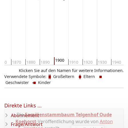
1900
860
1870
1880
1890
1910
1920
1930
1940
Klicken Sie auf den Namen für weitere Informationen.
Verwendete Symbole:
Großeltern
Eltern
Geschwister
Kinder
Direkte Links ...
Die
Familienstammbaum Telgenhof Oude
Abonnement
Koehorst
-Veröffentlichung wurde von
Anton
Frage/Antwort