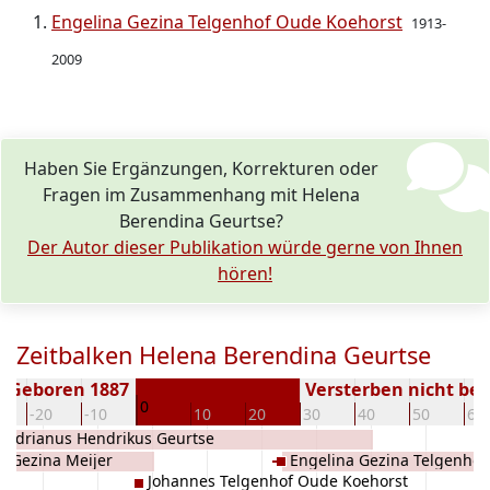
Engelina Gezina Telgenhof Oude Koehorst
1913-
2009
Haben Sie Ergänzungen, Korrekturen oder
Fragen im Zusammenhang mit Helena
Berendina Geurtse?
Der Autor dieser Publikation würde gerne von Ihnen
hören!
Zeitbalken Helena Berendina Geurtse
Geboren 1887
Versterben nicht be
0
-20
-10
10
20
30
40
50
60
Adrianus Hendrikus Geurtse
Gezina Meijer
Engelina Gezina Telgenho
Johannes Telgenhof Oude Koehorst
Koehorst