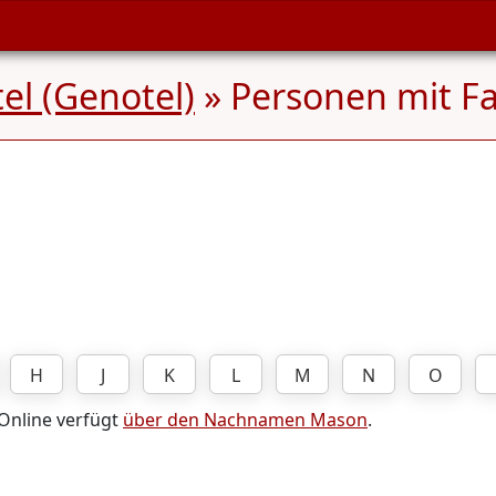
l (Genotel)
» Personen mit 
H
J
K
L
M
N
O
 Online verfügt
über den Nachnamen Mason
.