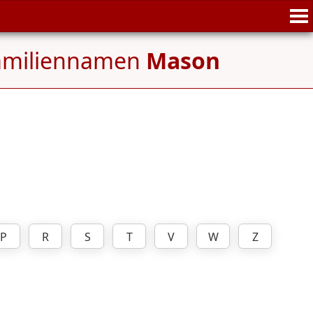
Familiennamen
Mason
P
R
S
T
V
W
Z