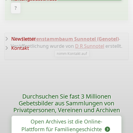
?
Newsletter
Die
Familienstammbaum Sunnotel (Genotel)
-
Veröffentlichung wurde von
D R Sunnotel
erstellt.
Kontakt
nimm Kontakt auf
Durchsuchen Sie fast 3 Millionen
Gebetsbilder aus Sammlungen von
Privatpersonen, Vereinen und Archiven
Open Archives ist die Online-
Plattform für Familiengeschichte