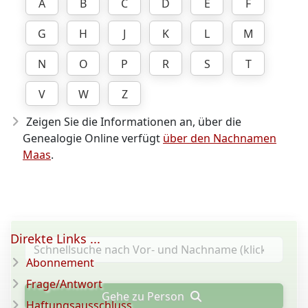
A
B
C
D
E
F
G
H
J
K
L
M
N
O
P
R
S
T
V
W
Z
Zeigen Sie die Informationen an, über die
Genealogie Online verfügt
über den Nachnamen
Maas
.
Direkte Links ...
Abonnement
Frage/Antwort
Gehe zu Person
Haftungsausschluss