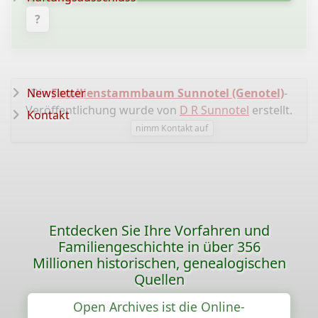
?
Newsletter
Die
Familienstammbaum Sunnotel (Genotel)
-
Veröffentlichung wurde von
D R Sunnotel
erstellt.
Kontakt
nimm Kontakt auf
Entdecken Sie Ihre Vorfahren und
Familiengeschichte in über 356
Millionen historischen, genealogischen
Quellen
Open Archives ist die Online-