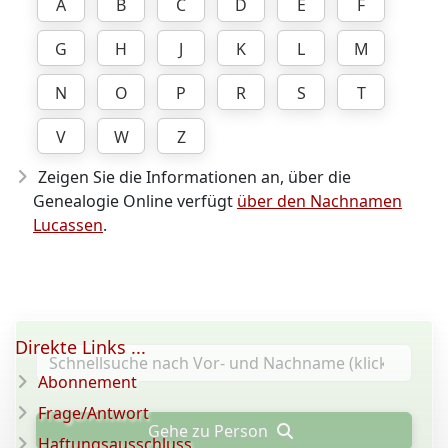
A
B
C
D
E
F
G
H
J
K
L
M
N
O
P
R
S
T
V
W
Z
Zeigen Sie die Informationen an, über die
Genealogie Online verfügt
über den Nachnamen
Lucassen
.
Direkte Links ...
Abonnement
Frage/Antwort
Gehe zu Person
Haftungsausschluss