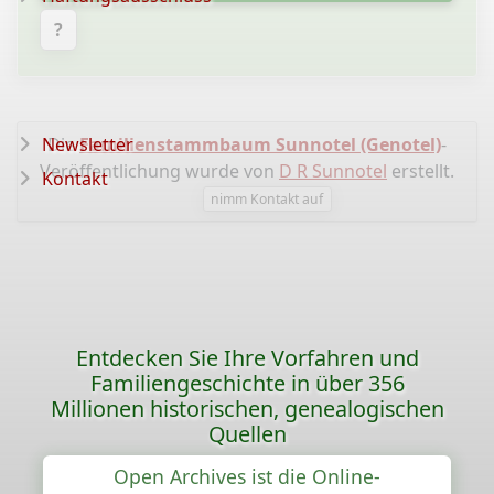
?
Newsletter
Die
Familienstammbaum Sunnotel (Genotel)
-
Veröffentlichung wurde von
D R Sunnotel
erstellt.
Kontakt
nimm Kontakt auf
Entdecken Sie Ihre Vorfahren und
Familiengeschichte in über 356
Millionen historischen, genealogischen
Quellen
Open Archives ist die Online-