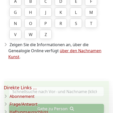
A
B
C
D
E
F
G
H
J
K
L
M
N
O
P
R
S
T
V
W
Z
Zeigen Sie die Informationen an, über die
Genealogie Online verfügt
über den Nachnamen
Kunst
.
Direkte Links ...
Abonnement
Frage/Antwort
Gehe zu Person
Haftungsausschluss