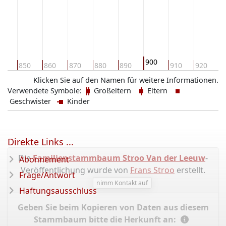
900
40
850
860
870
880
890
910
920
9
Klicken Sie auf den Namen für weitere Informationen.
Verwendete Symbole:
Großeltern
Eltern
Geschwister
Kinder
Direkte Links ...
Die
Familienstammbaum Stroo Van der Leeuw
-
Abonnement
Veröffentlichung wurde von
Frans Stroo
erstellt.
Frage/Antwort
nimm Kontakt auf
Haftungsausschluss
Geben Sie beim Kopieren von Daten aus diesem
Stammbaum bitte die Herkunft an: