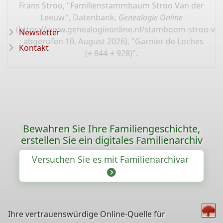
Frans Stroo, "Familienstammbaum Stroo Van der
Leeuw", Datenbank,
Genealogie Online
(
https://www.genealogieonline.nl/stamboom-stroo-va
Newsletter
: abgerufen 10. August 2026), "Garnier de Loches
Kontakt
(± 844-± 928)".
Bewahren Sie Ihre Familiengeschichte,
erstellen Sie ein digitales Familienarchiv
Versuchen Sie es mit Familienarchivar
Ihre vertrauenswürdige Online-Quelle für