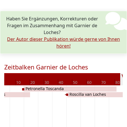
Haben Sie Ergänzungen, Korrekturen oder
Fragen im Zusammenhang mit Garnier de
Loches?
Der Autor dieser Publikation würde gerne von Ihnen
hören!
Zeitbalken Garnier de Loches
4
Ve
0
10
20
30
40
50
60
70
80
Petronella Toscanda
hes
Roscilla van Loches