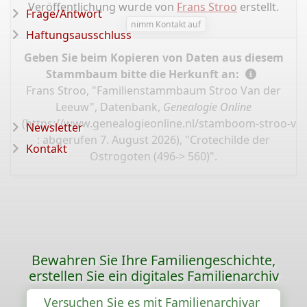
Veröffentlichung wurde von
Frans Stroo
erstellt.
Frage/Antwort
nimm Kontakt auf
Haftungsausschluss
Geben Sie beim Kopieren von Daten aus diesem
Stammbaum bitte die Herkunft an:
Frans Stroo, "Familienstammbaum Stroo Van der
Leeuw", Datenbank,
Genealogie Online
(
https://www.genealogieonline.nl/stamboom-stroo-va
Newsletter
: abgerufen 7. August 2026), "Crotechilde der
Kontakt
Ostrogoten (496-> 560)".
Bewahren Sie Ihre Familiengeschichte,
erstellen Sie ein digitales Familienarchiv
Versuchen Sie es mit Familienarchivar