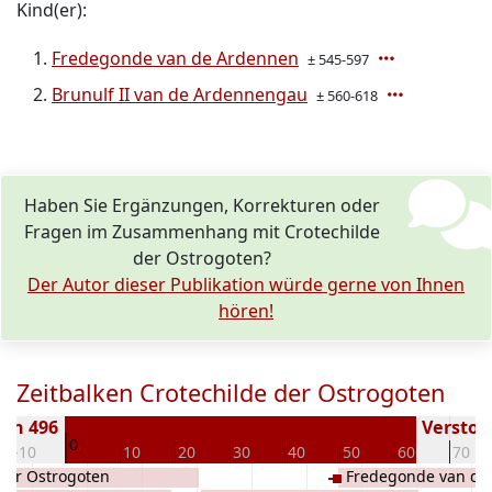
Kind(er):
Fredegonde van de Ardennen
± 545-597
Brunulf II van de Ardennengau
± 560-618
Haben Sie Ergänzungen, Korrekturen oder
Fragen im Zusammenhang mit Crotechilde
der Ostrogoten?
Der Autor dieser Publikation würde gerne von Ihnen
hören!
Zeitbalken Crotechilde der Ostrogoten
en 496
Verstorb
0
-10
10
20
30
40
50
60
70
der Ostrogoten
Fredegonde van de