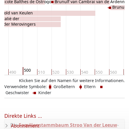
udicote Balthes de Ostrogoten
Brunulf van Cambrai van de Ardenne
Brunulf
rnold van Keulen
Italië der
a der Merovingers
500
0
490
510
520
530
540
550
560
57
Klicken Sie auf den Namen für weitere Informationen.
Verwendete Symbole:
Großeltern
Eltern
Geschwister
Kinder
Direkte Links ...
Die
Familienstammbaum Stroo Van der Leeuw
-
Abonnement