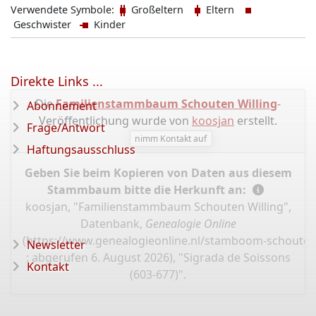
Verwendete Symbole:
Großeltern
Eltern
Geschwister
Kinder
Direkte Links ...
Die
Familienstammbaum Schouten Willing
-
Abonnement
Veröffentlichung wurde von
koosjan
erstellt.
Frage/Antwort
nimm Kontakt auf
Haftungsausschluss
Geben Sie beim Kopieren von Daten aus diesem
Stammbaum bitte die Herkunft an:
koosjan, "Familienstammbaum Schouten Willing",
Datenbank,
Genealogie Online
(
https://www.genealogieonline.nl/stamboom-schouten
Newsletter
: abgerufen 6. August 2026), "Sigrada de Soissons
Kontakt
(603-677)".