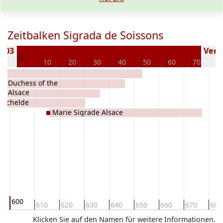
Zeitbalken Sigrada de Soissons
 603
Verst
0
10
10
20
30
40
50
60
70
8
ce
ia Duchess of the
de Alsace
n Schelde
Marie Sigrade Alsace
600
610
620
630
640
650
660
670
680
Klicken Sie auf den Namen für weitere Informationen.