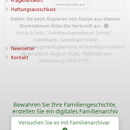
Frage/Antwort
nimm Kontakt auf
Haftungsausschluss
Geben Sie beim Kopieren von Daten aus diesem
Stammbaum bitte die Herkunft an:
Huub Schols, "Familienstammbaum Schols",
Datenbank,
Genealogie Online
(
https://www.genealogieonline.nl/stamboom-schols/I
Newsletter
: abgerufen 6. August 2026), "Adelheid von
Kontakt
Nellenburg (1015-????)".
Bewahren Sie Ihre Familiengeschichte,
erstellen Sie ein digitales Familienarchiv
Versuchen Sie es mit Familienarchivar