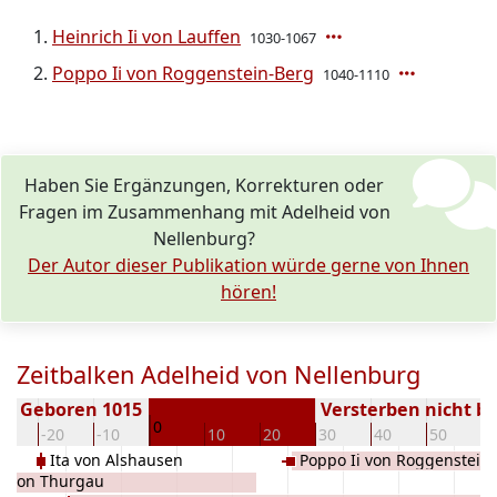
Heinrich Ii von Lauffen
1030-1067
Poppo Ii von Roggenstein-Berg
1040-1110
Haben Sie Ergänzungen, Korrekturen oder
Fragen im Zusammenhang mit Adelheid von
Nellenburg?
Der Autor dieser Publikation würde gerne von Ihnen
hören!
Zeitbalken Adelheid von Nellenburg
Geboren 1015
Versterben nicht b
0
30
-20
-10
10
20
30
40
50
6
Ita von Alshausen
Poppo Ii von Roggenstein
v von Thurgau