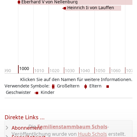
Eberhard V von Nellenburg
Heinrich Ii von Lauffen
1000
990
1010
1020
1030
1040
1050
1060
1070
Klicken Sie auf den Namen für weitere Informationen.
Verwendete Symbole:
Großeltern
Eltern
Geschwister
Kinder
Direkte Links ...
Die
Familienstammbaum Schols
-
Abonnement
Veröffentlichung wurde von
Huub Schols
erstellt.