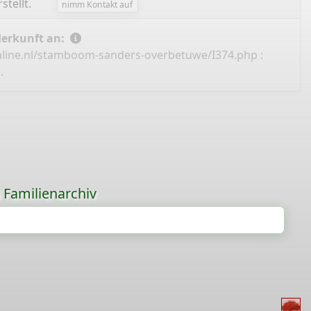
stellt.
nimm Kontakt auf
Herkunft an:
nline.nl/stamboom-sanders-overbetuwe/I374.php
:
.
s Familienarchiv