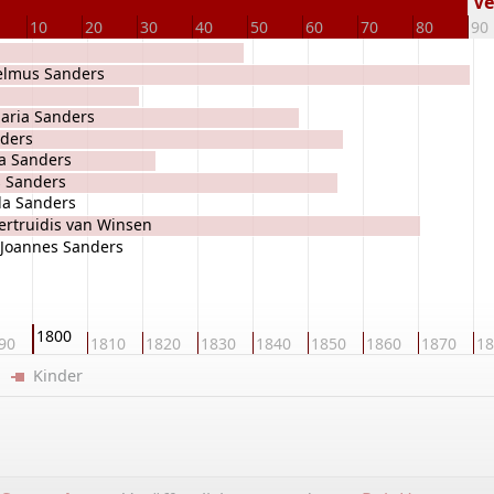
Ve
10
20
30
40
50
60
70
80
90
elmus Sanders
aria Sanders
ders
 Sanders
s Sanders
da Sanders
ertruidis van Winsen
Joannes Sanders
1800
90
1810
1820
1830
1840
1850
1860
1870
18
er
Kinder