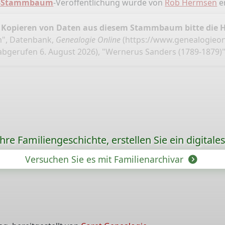
e-Stammbaum
-Veröffentlichung wurde von
Rob Hermsen
er
 Kopieren von Daten aus diesem Stammbaum bitte die 
", Datenbank,
Genealogie Online
(
https://www.genealogieo
abgerufen 6. August 2026), "Wernerus Sanders (1789-1879)"
re Familiengeschichte, erstellen Sie ein digitale
Versuchen Sie es mit Familienarchivar