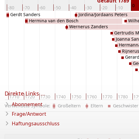
Getauft 1789
0
-80
-70
-60
-50
-40
-30
-20
-10
Gerdt Sanders
Jordina/Jordaans Peters
Hermina van den Bosch
Wilh
Wernerus Zanders
Gertrudis M
Joanna San
Hermanna
Rijneru
Gerar
Ge
Direkte Links ...
00
1710
1720
1730
1740
1750
1760
1770
1780
17
Abonnement
Verwendete Symbole:
Großeltern
Eltern
Geschwist
Frage/Antwort
Haftungsausschluss