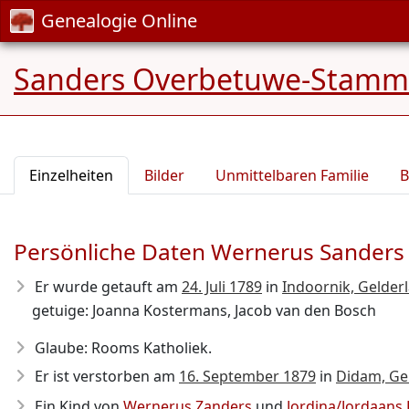
Genealogie Online
Sanders Overbetuwe-Stam
Einzelheiten
Bilder
Unmittelbaren Familie
B
Persönliche Daten Wernerus Sanders
Er wurde getauft am
24. Juli 1789
in
Indoornik, Gelder
getuige: Joanna Kostermans, Jacob van den Bosch
Glaube: Rooms Katholiek.
Er ist verstorben am
16. September 1879
in
Didam, Ge
Ein Kind von
Wernerus Zanders
und
Jordina/Jordaans 