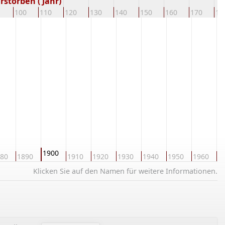
rstorben ( Jahr)
100
110
120
130
140
150
160
170
18
1900
80
1890
1910
1920
1930
1940
1950
1960
1
Klicken Sie auf den Namen für weitere Informationen.