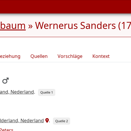
mbaum
»
Wernerus Sanders (17
eziehung
Quellen
Vorschläge
Kontext
land, Nederland
.
Quelle 1
lderland, Nederland
.
Quelle 2
Peters