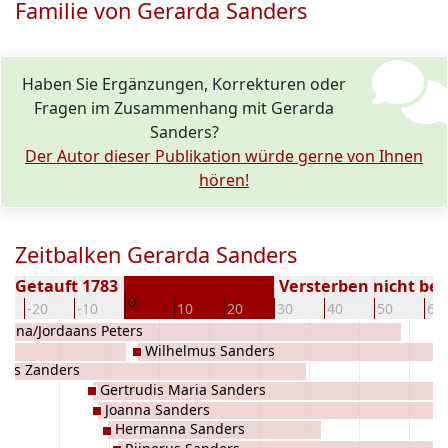
Familie von Gerarda Sanders
Haben Sie Ergänzungen, Korrekturen oder
Fragen im Zusammenhang mit Gerarda
Sanders?
Der Autor dieser Publikation würde gerne von Ihnen
hören!
Zeitbalken Gerarda Sanders
Getauft 1783
Versterben nicht be
0
-20
-10
10
20
30
40
50
60
rdina/Jordaans Peters
Wilhelmus Sanders
rus Zanders
Gertrudis Maria Sanders
Joanna Sanders
Hermanna Sanders