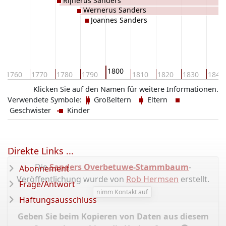
Rijnerus Sanders
Wernerus Sanders
Joannes Sanders
1800
1760
1770
1780
1790
1810
1820
1830
1840
Klicken Sie auf den Namen für weitere Informationen.
Verwendete Symbole:
Großeltern
Eltern
Geschwister
Kinder
Direkte Links ...
Die
Sanders Overbetuwe-Stammbaum
-
Abonnement
Veröffentlichung wurde von
Rob Hermsen
erstellt.
Frage/Antwort
nimm Kontakt auf
Haftungsausschluss
Geben Sie beim Kopieren von Daten aus diesem