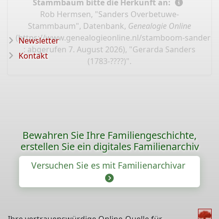
Stammbaum bitte die Herkunft an:
Rob Hermsen, "Sanders Overbetuwe-
Stammbaum", Datenbank,
Genealogie Online
(
https://www.genealogieonline.nl/stamboom-sanders-
Newsletter
: abgerufen 7. August 2026), "Gerarda Sanders
Kontakt
(1783-????)".
Bewahren Sie Ihre Familiengeschichte,
erstellen Sie ein digitales Familienarchiv
Versuchen Sie es mit Familienarchivar