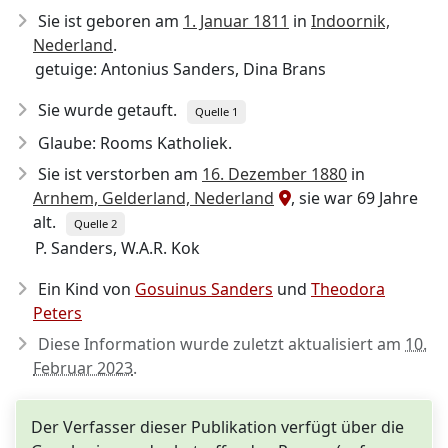
Sie ist geboren am
1. Januar 1811
in
Indoornik,
Nederland
.
getuige: Antonius Sanders, Dina Brans
Sie wurde getauft.
Quelle 1
Glaube: Rooms Katholiek.
Sie ist verstorben am
16. Dezember 1880
in
Arnhem, Gelderland, Nederland
, sie war 69 Jahre
alt.
Quelle 2
P. Sanders, W.A.R. Kok
Ein Kind von
Gosuinus Sanders
und
Theodora
Peters
Diese Information wurde zuletzt aktualisiert am
10.
Februar 2023
.
Der Verfasser dieser Publikation verfügt über die