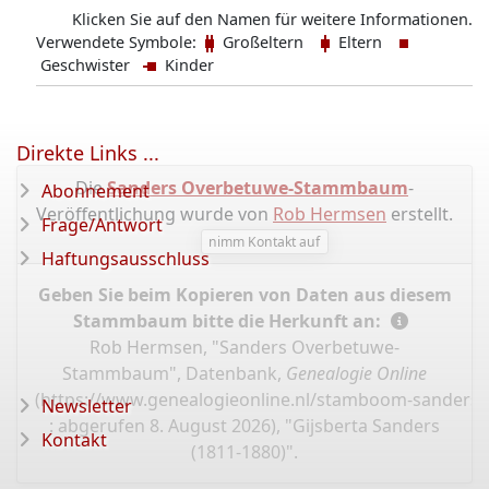
Klicken Sie auf den Namen für weitere Informationen.
Verwendete Symbole:
Großeltern
Eltern
Geschwister
Kinder
Direkte Links ...
Die
Sanders Overbetuwe-Stammbaum
-
Abonnement
Veröffentlichung wurde von
Rob Hermsen
erstellt.
Frage/Antwort
nimm Kontakt auf
Haftungsausschluss
Geben Sie beim Kopieren von Daten aus diesem
Stammbaum bitte die Herkunft an:
Rob Hermsen, "Sanders Overbetuwe-
Stammbaum", Datenbank,
Genealogie Online
(
https://www.genealogieonline.nl/stamboom-sanders-
Newsletter
: abgerufen 8. August 2026), "Gijsberta Sanders
Kontakt
(1811-1880)".