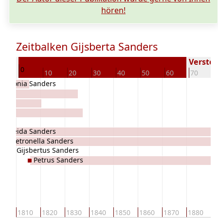
hören!
Zeitbalken Gijsberta Sanders
1811
Verstor
0
10
10
20
30
40
50
60
70
Antonia Sanders
s
ers
Aleida Sanders
Petronella Sanders
Gijsbertus Sanders
Petrus Sanders
800
1810
1820
1830
1840
1850
1860
1870
1880
1