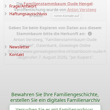
Die
Familienstammbaum Oude Hengel
-
Frage/Antwort
Veröffentlichung wurde von
Anton Versteeg
Haftungsausschluss
erstellt.
nimm Kontakt auf
Geben Sie beim Kopieren von Daten aus diesem
Stammbaum bitte die Herkunft an:
Anton Versteeg, "Familienstammbaum Oude
Hengel", Datenbank,
Genealogie Online
Newsletter
(
https://www.genealogieonline.nl/stamboom-oude-hen
Kontakt
: abgerufen 7. August 2026), "Jan Kuipers".
Bewahren Sie Ihre Familiengeschichte,
erstellen Sie ein digitales Familienarchiv
Versuchen Sie es mit Familienarchivar