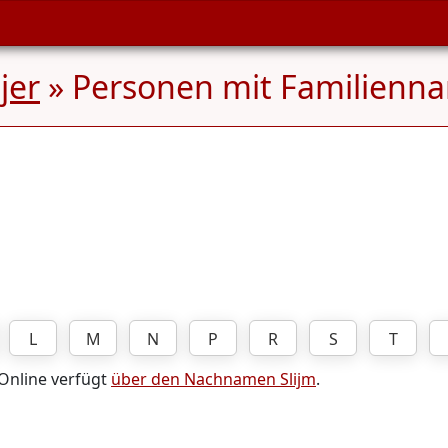
jer
» Personen mit Familien
L
M
N
P
R
S
T
 Online verfügt
über den Nachnamen Slijm
.