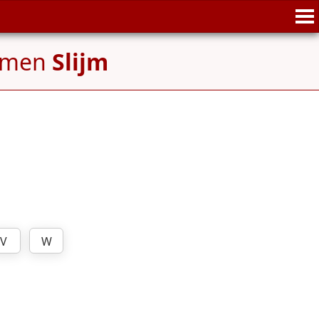
namen
Slijm
V
W