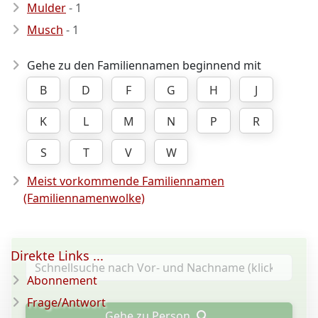
Mulder
- 1
Musch
- 1
Gehe zu den Familiennamen beginnend mit
B
D
F
G
H
J
K
L
M
N
P
R
S
T
V
W
Meist vorkommende Familiennamen
(Familiennamenwolke)
Direkte Links ...
Abonnement
Frage/Antwort
Gehe zu Person