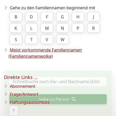
Gehe zu den Familiennamen beginnend mit
B
D
F
G
H
J
K
L
M
N
P
R
S
T
V
W
Meist vorkommende Familiennamen
(Familiennamenwolke)
Direkte Links ...
Abonnement
Frage/Antwort
Gehe zu Person
Haftungsausschluss
?