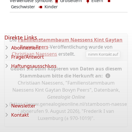
Verwendete Symbole:
Großeltern
Eltern
Geschwister
Kinder
Direkte Links ...
Die
Familienstammbaum Naessens Kint Gaytan
Bovyn Peers
-Veröffentlichung wurde von
Abonnement
Christiaan Naessens
erstellt.
nimm Kontakt auf
Frage/Antwort
Haftungsausschluss
Geben Sie beim Kopieren von Daten aus diesem
Stammbaum bitte die Herkunft an:
Christiaan Naessens, "Familienstammbaum
Naessens Kint Gaytan Bovyn Peers", Datenbank,
Genealogie Online
(
https://www.genealogieonline.nl/stamboom-naessens
Newsletter
: abgerufen 9. August 2026), "Frederik I van
Kontakt
Luxemburg (± 970-1019)".