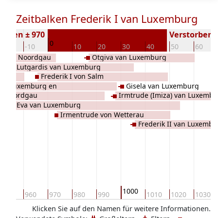
Zeitbalken Frederik I van Luxemburg
boren ± 970
Verstorben (
0
-20
-10
10
20
30
40
50
60
 en de Noordgau
Otgiva van Luxemburg
Lutgardis van Luxemburg
en
Frederik I von Salm
 Van Luxemburg en
Gisela van Luxemburg
on Nordgau
Irmtrude (Imiza) van Luxemb
Eva van Luxemburg
Irmentrude von Wetterau
Frederik II van Luxembu
1000
950
960
970
980
990
1010
1020
1030
Klicken Sie auf den Namen für weitere Informationen.