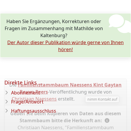
Haben Sie Ergänzungen, Korrekturen oder
Fragen im Zusammenhang mit Mathilde von
Kaltenburg?
Der Autor dieser Publikation würde gerne von Ihnen
hören!
Direkte Links ...
Die
Familienstammbaum Naessens Kint Gaytan
Bovyn Peers
-Veröffentlichung wurde von
Abonnement
Christiaan Naessens
erstellt.
nimm Kontakt auf
Frage/Antwort
Haftungsausschluss
Geben Sie beim Kopieren von Daten aus diesem
Stammbaum bitte die Herkunft an:
Christiaan Naessens, "Familienstammbaum