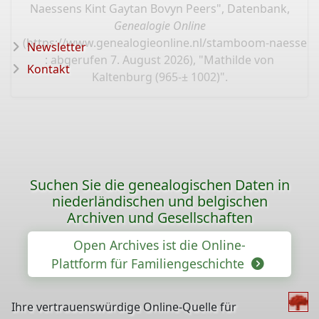
Naessens Kint Gaytan Bovyn Peers", Datenbank,
Genealogie Online
(
https://www.genealogieonline.nl/stamboom-naessens
Newsletter
: abgerufen 7. August 2026), "Mathilde von
Kontakt
Kaltenburg (965-± 1002)".
Suchen Sie die genealogischen Daten in
niederländischen und belgischen
Archiven und Gesellschaften
Open Archives ist die Online-
Plattform für Familiengeschichte
Ihre vertrauenswürdige Online-Quelle für