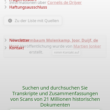
Informationen über
Cornelis de Drijver
Haftungsausschluss
Zu der Liste mit Quellen
Newsletter
Die
Stammbaum Molenkamp, ​​​​Joor, Duijf, de
Hont
-Veröffentlichung wurde von
Martien Jonker
Kontakt
erstellt.
nimm Kontakt auf
Suchen und durchsuchen Sie
Transkripte und Zusammenfassungen
von Scans von 21 Millionen historischen
Dokumenten