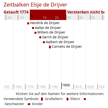
Zeitbalken Elsje de Drijver
Getauft 1774
Versterben nicht be
0
-20
-10
10
20
30
40
50
60
Hendrik de Drijver
Aaltje de Drijver
Willem de Drijver
Gerrit de Drijver
Aalbert de Drijver
Cornelis de Drijver
1800
1750
1760
1770
1780
1790
1810
1820
1830
Klicken Sie auf den Namen für weitere Informationen.
Verwendete Symbole:
Großeltern
Eltern
Geschwister
Kinder