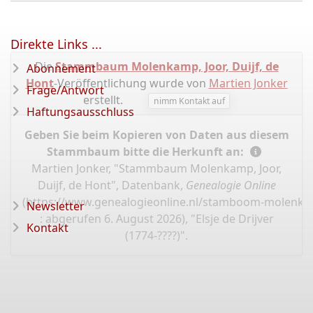
Direkte Links ...
Die
Stammbaum Molenkamp, ​​​​Joor, Duijf, de
Abonnement
Hont
-Veröffentlichung wurde von
Martien Jonker
Frage/Antwort
erstellt.
nimm Kontakt auf
Haftungsausschluss
Geben Sie beim Kopieren von Daten aus diesem
Stammbaum bitte die Herkunft an:
Martien Jonker, "Stammbaum Molenkamp, ​​​​Joor,
Duijf, de Hont", Datenbank,
Genealogie Online
(
https://www.genealogieonline.nl/stamboom-molenkam
Newsletter
: abgerufen 6. August 2026), "Elsje de Drijver
Kontakt
(1774-????)".