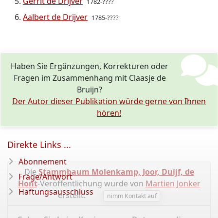
Gerrit de Drijver
1782-????
Aalbert de Drijver
1785-????
Haben Sie Ergänzungen, Korrekturen oder
Fragen im Zusammenhang mit Claasje de
Bruijn?
Der Autor dieser Publikation würde gerne von Ihnen
hören!
Direkte Links ...
Abonnement
Die
Stammbaum Molenkamp, ​​​​Joor, Duijf, de
Frage/Antwort
Hont
-Veröffentlichung wurde von
Martien Jonker
Haftungsausschluss
erstellt.
nimm Kontakt auf