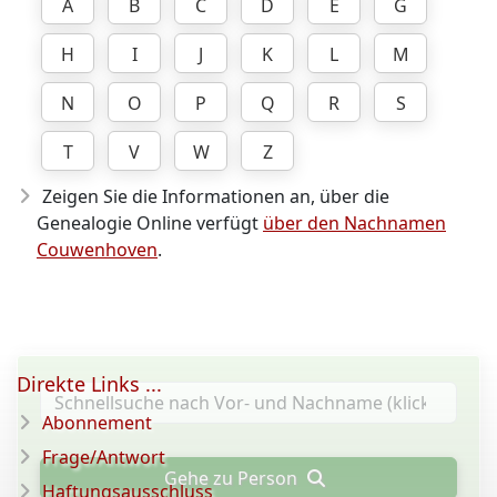
A
B
C
D
E
G
H
I
J
K
L
M
N
O
P
Q
R
S
T
V
W
Z
Zeigen Sie die Informationen an, über die
Genealogie Online verfügt
über den Nachnamen
Couwenhoven
.
Direkte Links ...
Abonnement
Frage/Antwort
Gehe zu Person
Haftungsausschluss