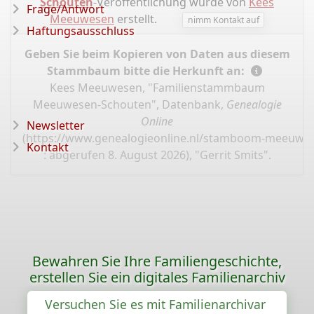
Schouten
-Veröffentlichung wurde von
Kees
Frage/Antwort
Meeuwesen
erstellt.
nimm Kontakt auf
Haftungsausschluss
Geben Sie beim Kopieren von Daten aus diesem
Stammbaum bitte die Herkunft an:
Kees Meeuwesen, "Familienstammbaum
Meeuwesen-Schouten", Datenbank,
Genealogie
Online
Newsletter
(
https://www.genealogieonline.nl/stamboom-meeuwe
Kontakt
: abgerufen 8. August 2026), "Gerrit Smits".
Bewahren Sie Ihre Familiengeschichte,
erstellen Sie ein digitales Familienarchiv
Versuchen Sie es mit Familienarchivar