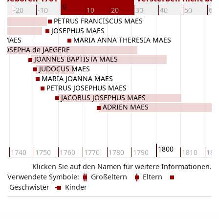
0
-20
-10
10
20
30
40
50
60
PETRUS FRANCISCUS MAES
JOSEPHUS MAES
S MAES
MARIA ANNA THERESIA MAES
 JOSEPHA de JAEGERE
JOANNES BAPTISTA MAES
JUDOCUS MAES
MARIA JOANNA MAES
PETRUS JOSEPHUS MAES
JACOBUS JOSEPHUS MAES
ADRIEN MAES
1800
0
1740
1750
1760
1770
1780
1790
1810
182
Klicken Sie auf den Namen für weitere Informationen.
Verwendete Symbole:
Großeltern
Eltern
Geschwister
Kinder