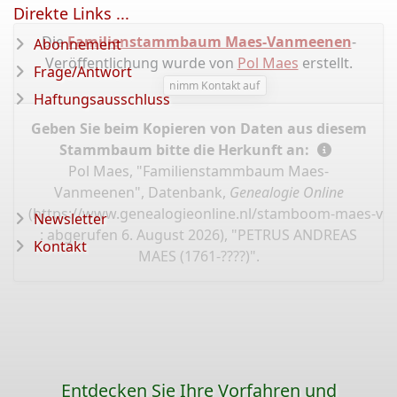
Direkte Links ...
Die
Familienstammbaum Maes-Vanmeenen
-
Abonnement
Veröffentlichung wurde von
Pol Maes
erstellt.
Frage/Antwort
nimm Kontakt auf
Haftungsausschluss
Geben Sie beim Kopieren von Daten aus diesem
Stammbaum bitte die Herkunft an:
Pol Maes, "Familienstammbaum Maes-
Vanmeenen", Datenbank,
Genealogie Online
(
https://www.genealogieonline.nl/stamboom-maes-v
Newsletter
: abgerufen 6. August 2026), "PETRUS ANDREAS
Kontakt
MAES (1761-????)".
Entdecken Sie Ihre Vorfahren und