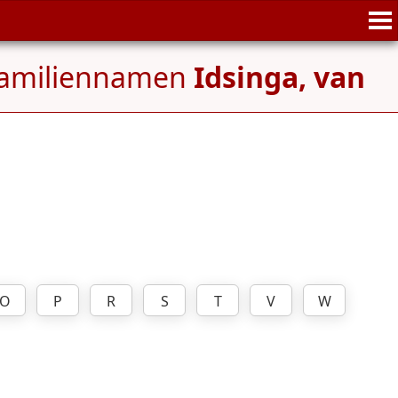
Familiennamen
Idsinga, van
O
P
R
S
T
V
W