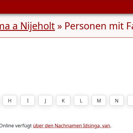
a a Nijeholt
» Personen mit 
H
I
J
K
L
M
N
 Online verfügt
über den Nachnamen Idsinga, van
.