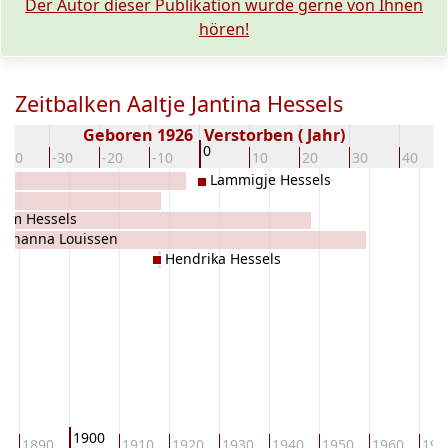
Der Autor dieser Publikation würde gerne von Ihnen
hören!
Zeitbalken Aaltje Jantina Hessels
Geboren 1926
Verstorben ( Jahr)
0
-40
-30
-20
-10
10
20
30
40
Lammigje Hessels
arm Hessels
Johanna Louissen
Hendrika Hessels
1900
0
1890
1910
1920
1930
1940
1950
1960
197