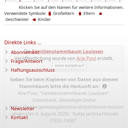
Klicken Sie auf den Namen für weitere Informationen.
Verwendete Symbole:
Großeltern
Eltern
Geschwister
Kinder
Direkte Links ...
Die
Familienstammbaum Louissen
-
Abonnement
Veröffentlichung wurde von
Arie Pool
erstellt.
Frage/Antwort
nimm Kontakt auf
Haftungsausschluss
Geben Sie beim Kopieren von Daten aus diesem
Stammbaum bitte die Herkunft an:
Arie Pool, "Familienstammbaum Louissen",
Datenbank,
Genealogie Online
(
https://www.genealogieonline.nl/stamboom-louissen
Newsletter
: abgerufen 8. August 2026), "Aaltje Jantina Hessels
Kontakt
(1926-1926)".