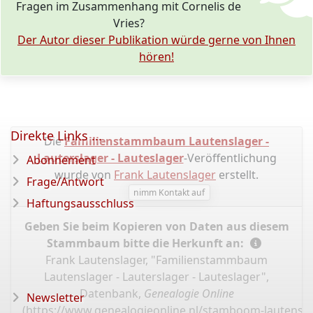
Fragen im Zusammenhang mit Cornelis de
Vries?
Der Autor dieser Publikation würde gerne von Ihnen
hören!
Direkte Links ...
Die
Familienstammbaum Lautenslager -
Lauterslager - Lauteslager
-Veröffentlichung
Abonnement
wurde von
Frank Lautenslager
erstellt.
Frage/Antwort
nimm Kontakt auf
Haftungsausschluss
Geben Sie beim Kopieren von Daten aus diesem
Stammbaum bitte die Herkunft an:
Frank Lautenslager, "Familienstammbaum
Lautenslager - Lauterslager - Lauteslager",
Datenbank,
Genealogie Online
Newsletter
(
https://www.genealogieonline.nl/stamboom-lautensla