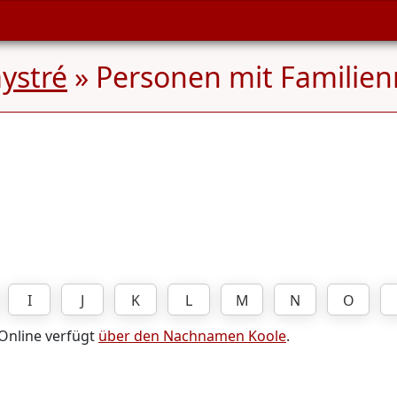
ystré
» Personen mit Famili
I
J
K
L
M
N
O
 Online verfügt
über den Nachnamen Koole
.