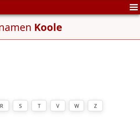
ennamen
Koole
R
S
T
V
W
Z