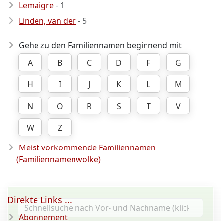
Lemaigre
- 1
Linden, van der
- 5
Gehe zu den Familiennamen beginnend mit
A
B
C
D
F
G
H
I
J
K
L
M
N
O
R
S
T
V
W
Z
Meist vorkommende Familiennamen
(Familiennamenwolke)
Direkte Links ...
Abonnement