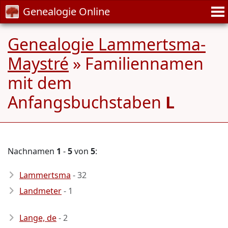
Genealogie Online
Genealogie Lammertsma-
Maystré
» Familiennamen
mit dem
Anfangsbuchstaben
L
Nachnamen
1
-
5
von
5
:
Lammertsma
- 32
Landmeter
- 1
Lange, de
- 2