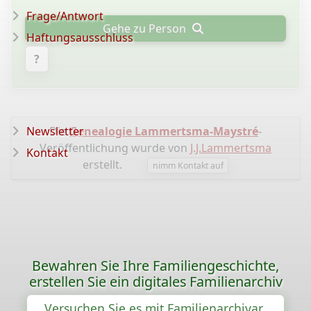
Frage/Antwort
Gehe zu Person
Haftungsausschluss
?
Newsletter
Die
Genealogie Lammertsma-Maystré
-
Veröffentlichung wurde von
J.J.Lammertsma
Kontakt
erstellt.
nimm Kontakt auf
Bewahren Sie Ihre Familiengeschichte,
erstellen Sie ein digitales Familienarchiv
Versuchen Sie es mit Familienarchivar