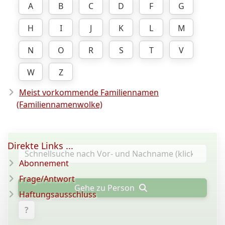
A
B
C
D
F
G
H
I
J
K
L
M
N
O
R
S
T
V
W
Z
Meist vorkommende Familiennamen
(Familiennamenwolke)
Direkte Links ...
Abonnement
Frage/Antwort
Gehe zu Person
Haftungsausschluss
?