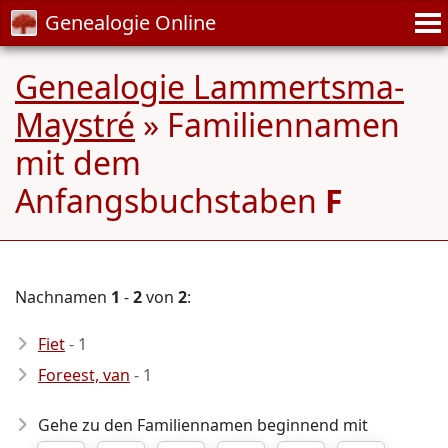
Genealogie Online
Genealogie Lammertsma-
Maystré
» Familiennamen
mit dem
Anfangsbuchstaben
F
Nachnamen
1
-
2
von
2
:
Fiet
- 1
Foreest, van
- 1
Gehe zu den Familiennamen beginnend mit