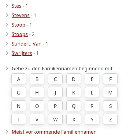
Stes
- 1
Stevens
- 1
Stoop
- 1
Stoops
- 2
Sundert, Van
- 1
Swrijters
- 1
Gehe zu den Familiennamen beginnend mit
A
B
C
D
E
F
G
H
J
K
L
M
N
O
P
Q
R
S
T
V
W
X
Y
Z
Meist vorkommende Familiennamen