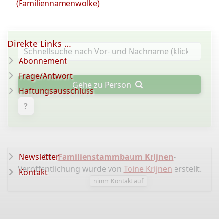
(Familiennamenwolke)
Direkte Links ...
Abonnement
Frage/Antwort
Gehe zu Person
Haftungsausschluss
?
Newsletter
Die
Familienstammbaum Krijnen
-
Veröffentlichung wurde von
Toine Krijnen
erstellt.
Kontakt
nimm Kontakt auf