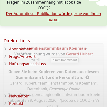
Fragen im Zusammenhang mit Jacoba de
COCQ?
Der Autor dieser Publikation würde gerne von Ihnen
hören!
Direkte Links ...
Die
Familienstammbaum Koeiman
-
Abonnement
Veröffentlichung wurde von
Gerard Hubert
Frage/Antwort
erstellt.
nimm Kontakt auf
Haftungsausschluss
Geben Sie beim Kopieren von Daten aus diesem
Stammbaum bitte die Herkunft an:
Gerard Hubert, "Familienstammbaum Koeiman",
Datenbank,
Genealogie Online
(
https://www.genealogieonline.nl/stamboom-koeiman
Newsletter
: abgerufen 9. August 2026), "Jacoba de COCQ (????
Kontakt
-1589)".