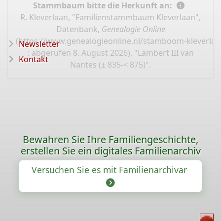
Stammbaum bitte die Herkunft an:
R. Kleverlaan, "Familienstammbaum Kleverlaan",
Datenbank,
Genealogie Online
(
https://www.genealogieonline.nl/stamboom-kleverlaa
Newsletter
: abgerufen 8. August 2026), "Lambert III van
Kontakt
Nantes (± 835-< 875)".
Bewahren Sie Ihre Familiengeschichte,
erstellen Sie ein digitales Familienarchiv
Versuchen Sie es mit Familienarchivar