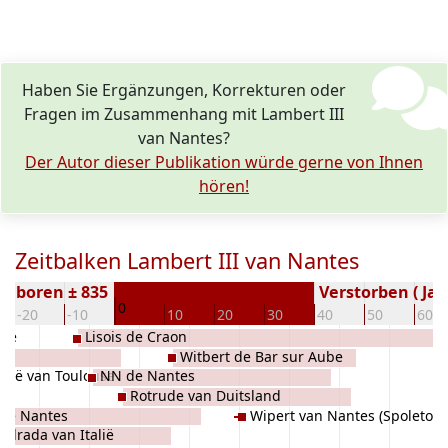
Haben Sie Ergänzungen, Korrekturen oder
Fragen im Zusammenhang mit Lambert III
van Nantes?
Der Autor dieser Publikation würde gerne von Ihnen
hören!
Zeitbalken Lambert III van Nantes
Geboren ± 835
Verstorben ( Jah
0
-20
-10
10
20
30
40
50
60
lië
Lisois de Craon
Witbert de Bar sur Aube
talië van Toulouse
NN de Nantes
e
Rotrude van Duitsland
 de Nantes
Wipert van Nantes (Spoleto)
odrada van Italië