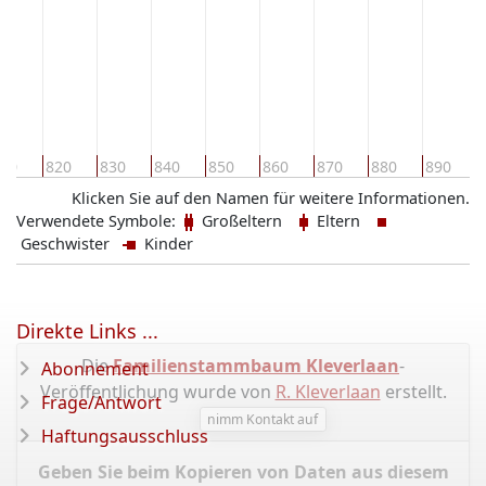
10
820
830
840
850
860
870
880
890
Klicken Sie auf den Namen für weitere Informationen.
Verwendete Symbole:
Großeltern
Eltern
Geschwister
Kinder
Direkte Links ...
Die
Familienstammbaum Kleverlaan
-
Abonnement
Veröffentlichung wurde von
R. Kleverlaan
erstellt.
Frage/Antwort
nimm Kontakt auf
Haftungsausschluss
Geben Sie beim Kopieren von Daten aus diesem