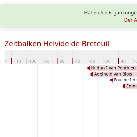
Haben Sie Ergänzungen
Der A
Zeitbalken Helvide de Breteuil
120
-110
-100
-90
-80
-70
-60
-50
-40
-
Hildun I van Ponthieu
Adelheid van Blois
Fouche I d
Emme