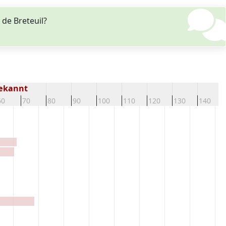
de Breteuil?
bekannt
60
70
80
90
100
110
120
130
140