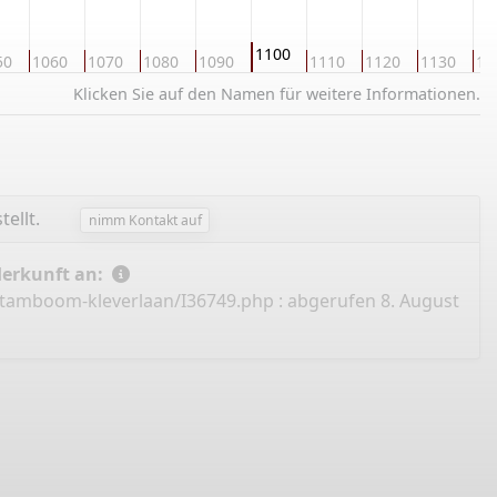
1100
50
1060
1070
1080
1090
1110
1120
1130
11
Klicken Sie auf den Namen für weitere Informationen.
tellt.
nimm Kontakt auf
Herkunft an:
/stamboom-kleverlaan/I36749.php
: abgerufen 8. August