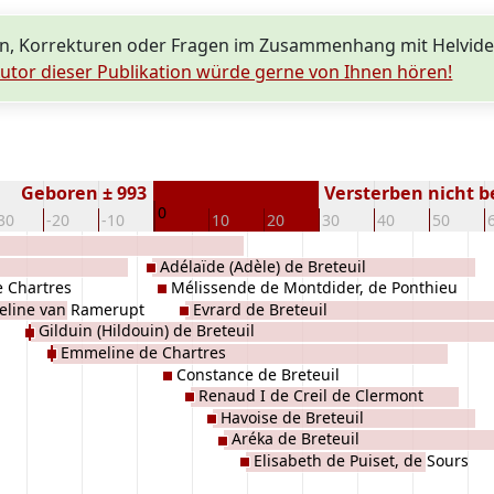
, Korrekturen oder Fragen im Zusammenhang mit Helvide 
utor dieser Publikation würde gerne von Ihnen hören!
Geboren ± 993
Versterben nicht 
0
30
-20
-10
10
20
30
40
50
Adélaïde (Adèle) de Breteuil
e Chartres
Mélissende de Montdider, de Ponthieu
line van Ramerupt
Evrard de Breteuil
Gilduin (Hildouin) de Breteuil
Emmeline de Chartres
Constance de Breteuil
Renaud I de Creil de Clermont
Havoise de Breteuil
Aréka de Breteuil
Elisabeth de Puiset, de Sours