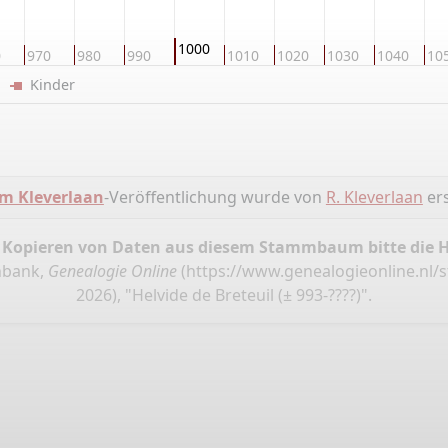
1000
0
970
980
990
1010
1020
1030
1040
10
er
Kinder
m Kleverlaan
-Veröffentlichung wurde von
R. Kleverlaan
ers
 Kopieren von Daten aus diesem Stammbaum bitte die 
nbank,
Genealogie Online
(
https://www.genealogieonline.nl
2026), "Helvide de Breteuil (± 993-????)".