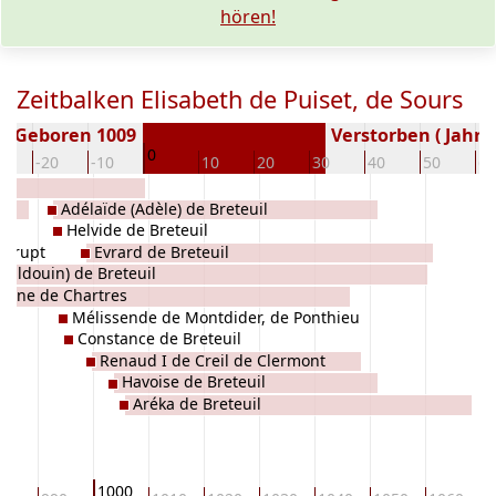
hören!
Zeitbalken Elisabeth de Puiset, de Sours
Geboren 1009
Verstorben ( Jahr)
0
0
-20
-10
10
20
30
40
50
60
Adélaïde (Adèle) de Breteuil
Helvide de Breteuil
merupt
Evrard de Breteuil
(Hildouin) de Breteuil
line de Chartres
Mélissende de Montdider, de Ponthieu
Constance de Breteuil
Renaud I de Creil de Clermont
Havoise de Breteuil
Aréka de Breteuil
1000