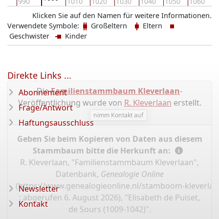
80
990
1010
1020
1030
1040
1050
1060
1
Klicken Sie auf den Namen für weitere Informationen.
Verwendete Symbole:
Großeltern
Eltern
Geschwister
Kinder
Direkte Links ...
Die
Familienstammbaum Kleverlaan
-
Abonnement
Veröffentlichung wurde von
R. Kleverlaan
erstellt.
Frage/Antwort
nimm Kontakt auf
Haftungsausschluss
Geben Sie beim Kopieren von Daten aus diesem
Stammbaum bitte die Herkunft an:
R. Kleverlaan, "Familienstammbaum Kleverlaan",
Datenbank,
Genealogie Online
(
https://www.genealogieonline.nl/stamboom-kleverlaa
Newsletter
: abgerufen 6. August 2026), "Elisabeth de Puiset,
Kontakt
de Sours (1009-1042)".