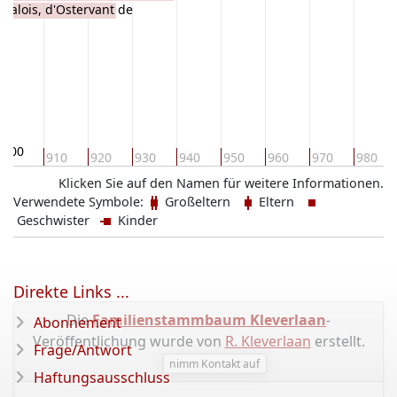
 Valois, d'Ostervant de
900
910
920
930
940
950
960
970
980
Klicken Sie auf den Namen für weitere Informationen.
Verwendete Symbole:
Großeltern
Eltern
Geschwister
Kinder
Direkte Links ...
Die
Familienstammbaum Kleverlaan
-
Abonnement
Veröffentlichung wurde von
R. Kleverlaan
erstellt.
Frage/Antwort
nimm Kontakt auf
Haftungsausschluss