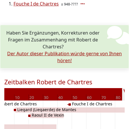
Fouche I de Chartres
± 948-????
Haben Sie Ergänzungen, Korrekturen oder
Fragen im Zusammenhang mit Robert de
Chartres?
Der Autor dieser Publikation würde gerne von Ihnen
hören!
Zeitbalken Robert de Chartres
Ve
0
10
20
30
40
50
60
70
80
umbert de Chartres
Fouche I de Chartres
Liegard (Liegaerde) de Mantes
Raoul II de Vexin
s