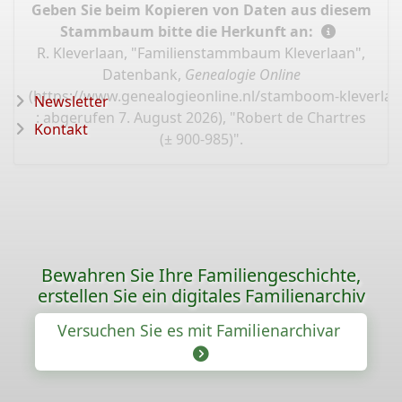
Geben Sie beim Kopieren von Daten aus diesem
Stammbaum bitte die Herkunft an:
R. Kleverlaan, "Familienstammbaum Kleverlaan",
Datenbank,
Genealogie Online
(
https://www.genealogieonline.nl/stamboom-kleverlaa
Newsletter
: abgerufen 7. August 2026), "Robert de Chartres
Kontakt
(± 900-985)".
Bewahren Sie Ihre Familiengeschichte,
erstellen Sie ein digitales Familienarchiv
Versuchen Sie es mit Familienarchivar