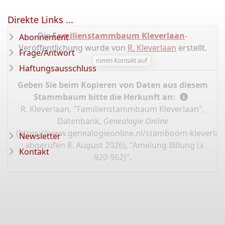
Direkte Links ...
Die
Familienstammbaum Kleverlaan
-
Abonnement
Veröffentlichung wurde von
R. Kleverlaan
erstellt.
Frage/Antwort
nimm Kontakt auf
Haftungsausschluss
Geben Sie beim Kopieren von Daten aus diesem
Stammbaum bitte die Herkunft an:
R. Kleverlaan, "Familienstammbaum Kleverlaan",
Datenbank,
Genealogie Online
(
https://www.genealogieonline.nl/stamboom-kleverlaa
Newsletter
: abgerufen 8. August 2026), "Amelung Billung (±
Kontakt
920-962)".