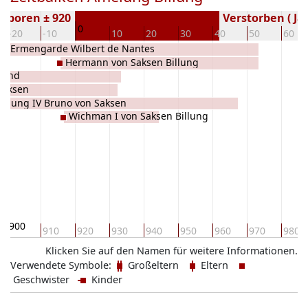
eboren ± 920
Verstorben ( Ja
0
-20
-10
10
20
30
40
50
60
Ermengarde Wilbert de Nantes
o)
Hermann von Saksen Billung
land
Saksen
Billung IV Bruno von Saksen
Wichman I von Saksen Billung
900
910
920
930
940
950
960
970
980
Klicken Sie auf den Namen für weitere Informationen.
Verwendete Symbole:
Großeltern
Eltern
Geschwister
Kinder