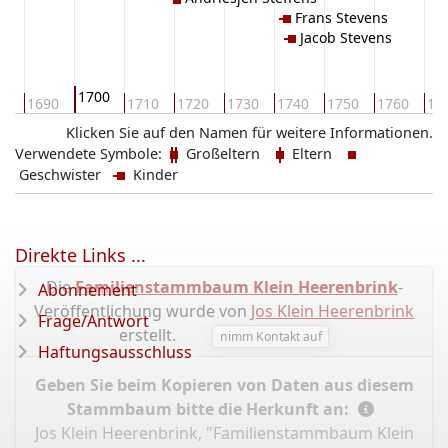
Frans Stevens
Jacob Stevens
1700
80
1690
1710
1720
1730
1740
1750
1760
17
Klicken Sie auf den Namen für weitere Informationen.
Verwendete Symbole:
Großeltern
Eltern
Geschwister
Kinder
Direkte Links ...
Die
Familienstammbaum Klein Heerenbrink
-
Abonnement
Veröffentlichung wurde von
Jos Klein Heerenbrink
Frage/Antwort
erstellt.
nimm Kontakt auf
Haftungsausschluss
Geben Sie beim Kopieren von Daten aus diesem
Stammbaum bitte die Herkunft an:
Jos Klein Heerenbrink, "Familienstammbaum Klein