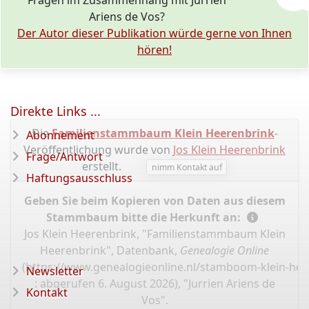
Fragen im Zusammenhang mit Jurrien
Ariens de Vos?
Der Autor dieser Publikation würde gerne von Ihnen
hören!
Direkte Links ...
Die
Familienstammbaum Klein Heerenbrink
-
Abonnement
Veröffentlichung wurde von
Jos Klein Heerenbrink
Frage/Antwort
erstellt.
nimm Kontakt auf
Haftungsausschluss
Geben Sie beim Kopieren von Daten aus diesem
Stammbaum bitte die Herkunft an:
Jos Klein Heerenbrink, "Familienstammbaum Klein
Heerenbrink", Datenbank,
Genealogie Online
(
https://www.genealogieonline.nl/stamboom-klein-hee
Newsletter
: abgerufen 6. August 2026), "Jurrien Ariens de
Kontakt
Vos".